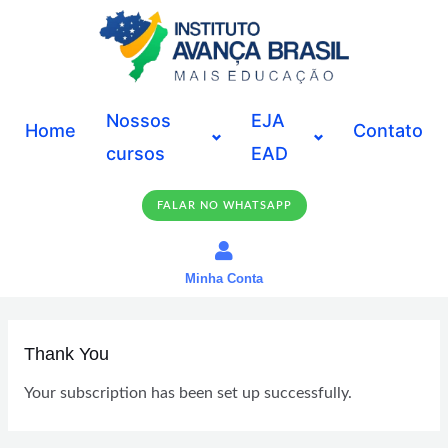
Ir
para
o
conteúdo
Nossos
EJA
Home
Contato
cursos
EAD
FALAR NO WHATSAPP
Minha Conta
Thank You
Your subscription has been set up successfully.