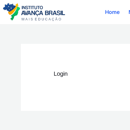
Ir
Home
para
o
conteúdo
Login