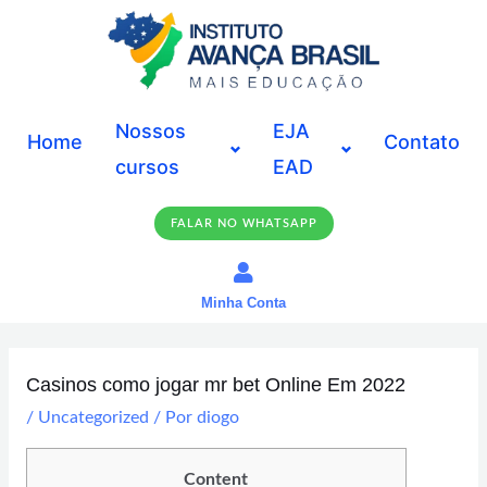
Ir
para
o
conteúdo
Nossos
EJA
Home
Contato
cursos
EAD
FALAR NO WHATSAPP
Minha Conta
Post
navigation
Casinos como jogar mr bet Online Em 2022
/
Uncategorized
/ Por
diogo
Content